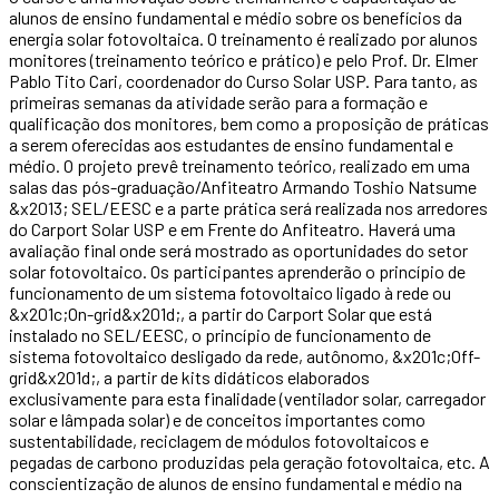
alunos de ensino fundamental e médio sobre os benefícios da
energia solar fotovoltaica. O treinamento é realizado por alunos
monitores (treinamento teórico e prático) e pelo Prof. Dr. Elmer
Pablo Tito Cari, coordenador do Curso Solar USP. Para tanto, as
primeiras semanas da atividade serão para a formação e
qualificação dos monitores, bem como a proposição de práticas
a serem oferecidas aos estudantes de ensino fundamental e
médio. O projeto prevê treinamento teórico, realizado em uma
salas das pós-graduação/Anfiteatro Armando Toshio Natsume
&x2013; SEL/EESC e a parte prática será realizada nos arredores
do Carport Solar USP e em Frente do Anfiteatro. Haverá uma
avaliação final onde será mostrado as oportunidades do setor
solar fotovoltaico. Os participantes aprenderão o princípio de
funcionamento de um sistema fotovoltaico ligado à rede ou
&x201c;On-grid&x201d;, a partir do Carport Solar que está
instalado no SEL/EESC, o princípio de funcionamento de
sistema fotovoltaico desligado da rede, autônomo, &x201c;Off-
grid&x201d;, a partir de kits didáticos elaborados
exclusivamente para esta finalidade (ventilador solar, carregador
solar e lâmpada solar) e de conceitos importantes como
sustentabilidade, reciclagem de módulos fotovoltaicos e
pegadas de carbono produzidas pela geração fotovoltaica, etc. A
conscientização de alunos de ensino fundamental e médio na