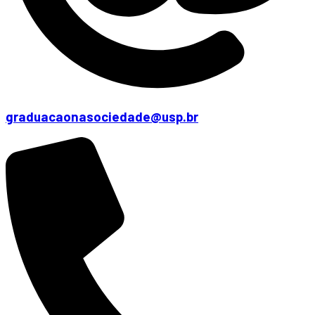
graduacaonasociedade@usp.br