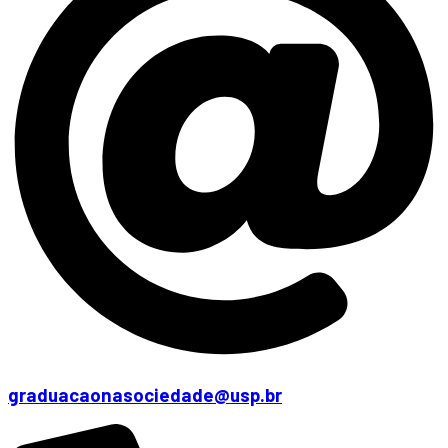
graduacaonasociedade@usp.br