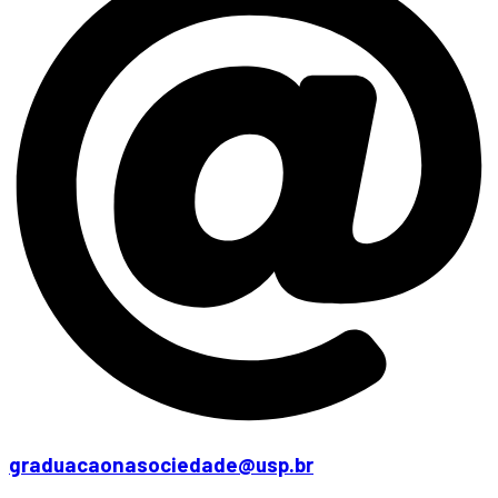
graduacaonasociedade@usp.br