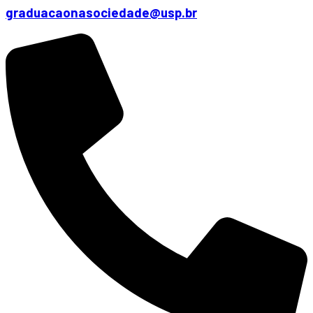
graduacaonasociedade@usp.br