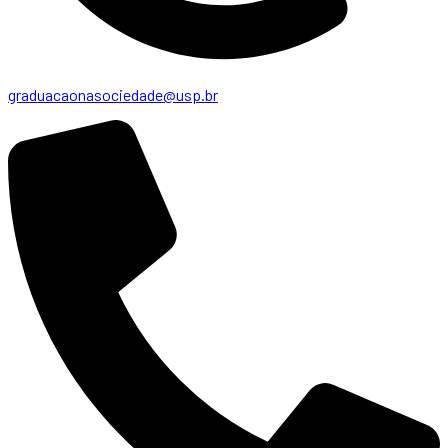
graduacaonasociedade@usp.br